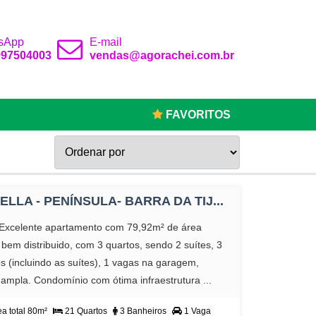
sApp
E-mail
 997504003
vendas@agorachei.com.br
FAVORITOS
BELLA - PENÍNSULA- BARRA DA TIJ...
lExcelente apartamento com 79,92m² de área
a bem distribuido, com 3 quartos, sendo 2 suítes, 3
s (incluindo as suítes), 1 vagas na garagem,
ampla. Condomínio com ótima infraestrutura ...
a total 80m²
21 Quartos
3 Banheiros
1 Vaga