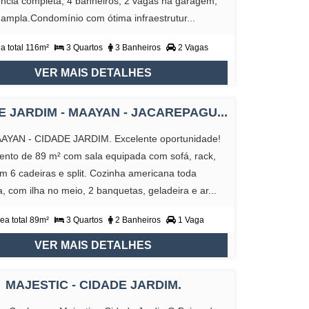
cia completa, 4 banheiros, 2 vagas na garagem,
ampla.Condomínio com ótima infraestrutur...
a total 116m²
3 Quartos
3 Banheiros
2 Vagas
VER MAIS DETALHES
E JARDIM - MAAYAN - JACAREPAGU...
 - CIDADE JARDIM. Excelente oportunidade!
nto de 89 m² com sala equipada com sofá, rack,
 6 cadeiras e split. Cozinha americana toda
, com ilha no meio, 2 banquetas, geladeira e ar...
ea total 89m²
3 Quartos
2 Banheiros
1 Vaga
VER MAIS DETALHES
MAJESTIC - CIDADE JARDIM.