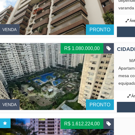
dependên
varanda 
Áre
VENDA
PRONTO
R$ 1.080.000,00
CIDAD
MAAYAN
Apartame
mesa com
equipada
Ár
VENDA
PRONTO
R$ 1.612.224,00