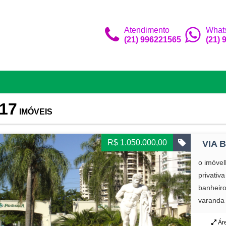
Atendimento
What
(21) 996221565
(21)
17
IMÓVEIS
R$ 1.050.000,00
VIA 
o imóve
privativ
banheiro
varanda 
Áre