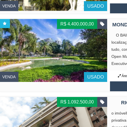
VENDA
USADO
R$ 4.400.000,00
MONDR
O BAIR
localiza
tudo, co
Open Mal
Executive
Áre
VENDA
USADO
R$ 1.092.500,00
RI
o imóvel
privativ