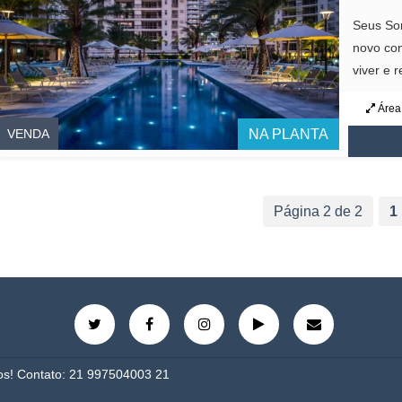
Conheç
Seus So
novo con
viver e r
Área 
VENDA
NA PLANTA
Página 2 de 2
1
dos! Contato: 21 997504003 21