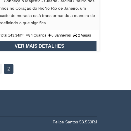
a o Majestic - Cidade JardimO Bairro dos
nhos no Coração do RioNo Rio de Janeiro, um
ceito de moradia está transformando a maneira de
edefinindo o que significa ...
total 143.34m²
4 Quartos
6 Banheiros
2 Vagas
VER MAIS DETALHES
2
Felipe Santos 53.559RJ