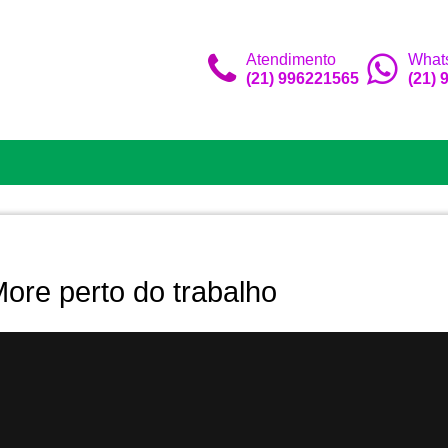
Atendimento
What
(21) 996221565
(21)
ore perto do trabalho