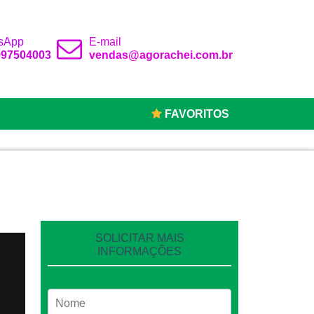
sApp
E-mail
 997504003
vendas@agorachei.com.br
FAVORITOS
SOLICITAR MAIS
INFORMAÇÕES