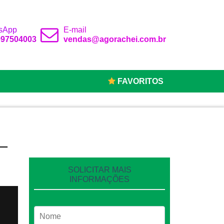
sApp
E-mail
 997504003
vendas@agorachei.com.br
FAVORITOS
–
SOLICITAR MAIS
INFORMAÇÕES