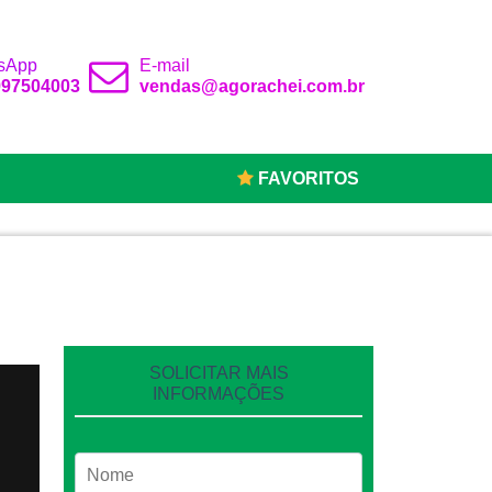
sApp
E-mail
 997504003
vendas@agorachei.com.br
FAVORITOS
SOLICITAR MAIS
INFORMAÇÕES