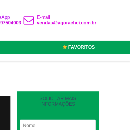
sApp
E-mail
 997504003
vendas@agorachei.com.br
FAVORITOS
SOLICITAR MAIS
INFORMAÇÕES