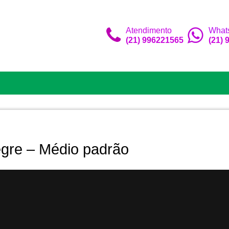
Atendimento
What
(21) 996221565
(21)
egre – Médio padrão