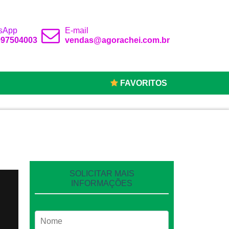
sApp
E-mail
 997504003
vendas@agorachei.com.br
FAVORITOS
SOLICITAR MAIS
INFORMAÇÕES